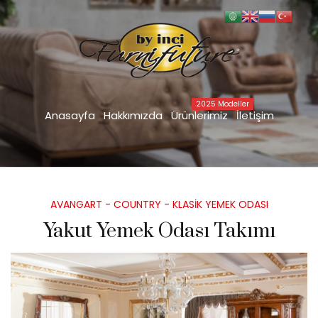
Yakut Yemek Odası Takımı
Anasayfa
YEMEK ODASI TAKIMLARI
>
>
AVANGART - COUNTRY - KLASİK YEMEK ODASI
Yakut Yemek Odası Takımı
>
2025 Modeller
Anasayfa
Hakkımızda
Ürünlerimiz
İletişim
Posted
AVANGART - COUNTRY - KLASİK YEMEK ODASI
in
Yakut Yemek Odası Takımı