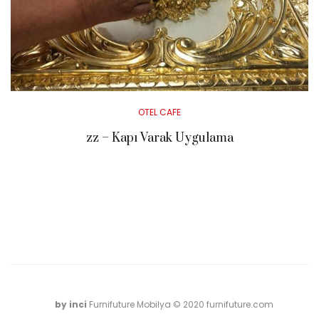
Posted
OTEL CAFE
in
zz – Kapı Varak Uygulama
by inci
Furnifuture Mobilya © 2020 furnifuture.com