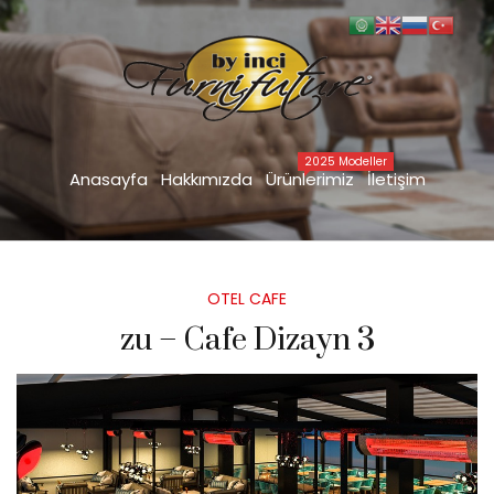
zu – Cafe Dizayn 3
Anasayfa
İÇ DEKORASYON DİZAYN
OTEL CAFE
zu – Cafe Dizayn 3
>
>
>
2025 Modeller
Anasayfa
Hakkımızda
Ürünlerimiz
İletişim
Posted
OTEL CAFE
in
zu – Cafe Dizayn 3