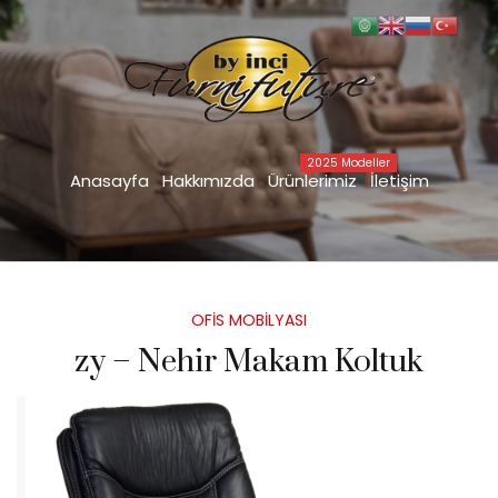
zy – Nehir Makam Koltuk
Anasayfa
İÇ DEKORASYON DİZAYN
OFİS MOBİLYASI
>
>
>
zy – Nehir Makam Koltuk
2025 Modeller
Anasayfa
Hakkımızda
Ürünlerimiz
İletişim
Posted
OFİS MOBİLYASI
in
zy – Nehir Makam Koltuk