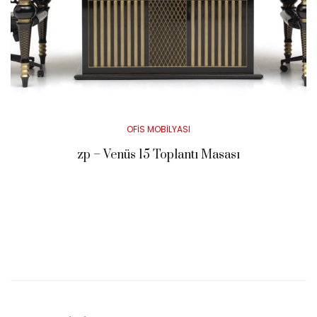
Posted
OFİS MOBİLYASI
in
zp – Venüs 15 Toplantı Masası