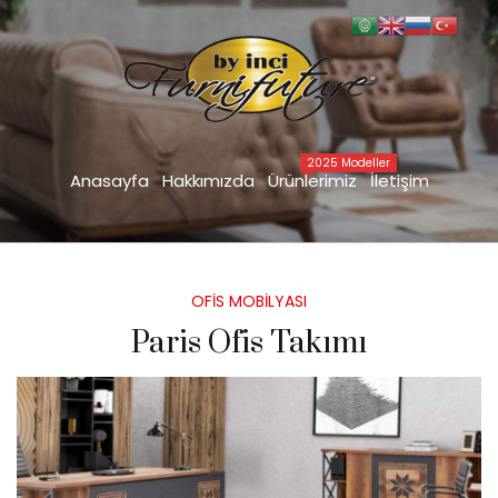
Paris Ofis Takımı
Anasayfa
İÇ DEKORASYON DİZAYN
OFİS MOBİLYASI
Paris Ofis Takımı
>
>
>
2025 Modeller
Anasayfa
Hakkımızda
Ürünlerimiz
İletişim
Posted
OFİS MOBİLYASI
in
Paris Ofis Takımı