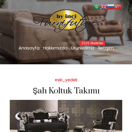
Şah Koltuk Takımı
Anasayfa
eski_yedek
Şah Koltuk Takımı
>
>
2025 Modeller
Anasayfa
Hakkımızda
Ürünlerimiz
İletişim
Posted
eski_yedek
in
Şah Koltuk Takımı