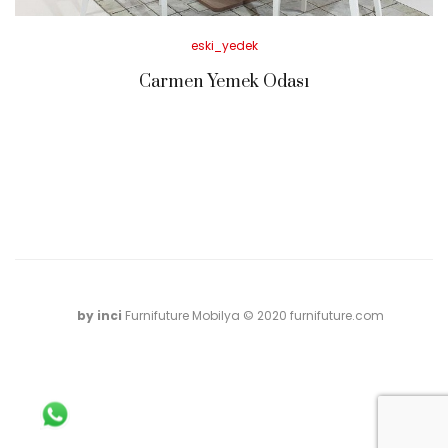
Posted
eski_yedek
in
Carmen Yemek Odası
by inci
Furnifuture Mobilya © 2020 furnifuture.com